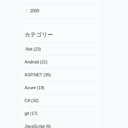
▶
2009
カテゴリー
.Net (23)
Android (21)
ASP.NET (35)
Azure (19)
C# (32)
git (17)
JavaScript (6)