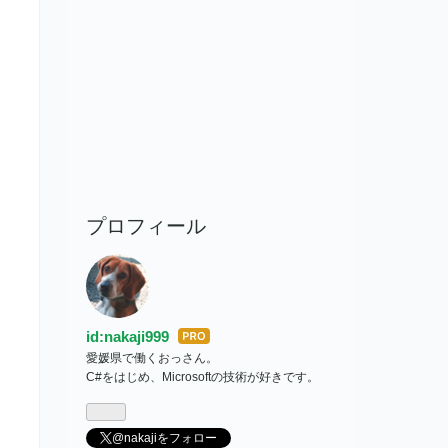
プロフィール
id:nakaji999
はて
愛媛県で働くおっさん。
なブ
C#をはじめ、Microsoftの技術が好きです。
ログ
Pro
@nakajiをフォロー